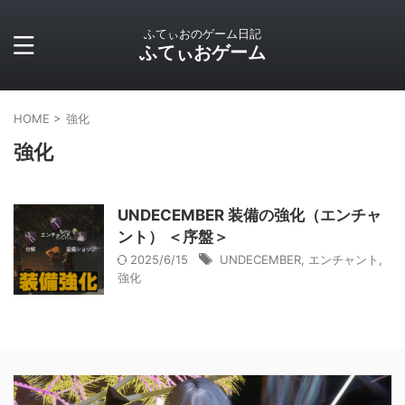
ふてぃおのゲーム日記
ふてぃおゲーム
HOME
>
強化
強化
UNDECEMBER 装備の強化（エンチャ
ント） ＜序盤＞
2025/6/15
UNDECEMBER
,
エンチャント
,
強化