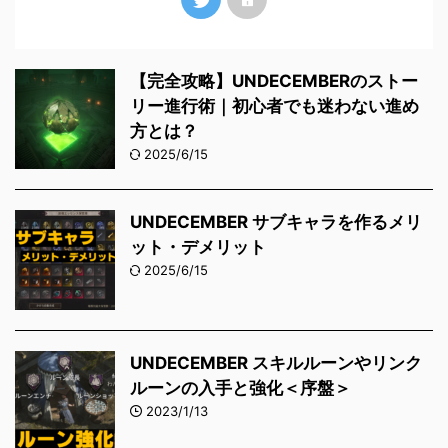
【完全攻略】UNDECEMBERのストー
リー進行術｜初心者でも迷わない進め
方とは？
2025/6/15
UNDECEMBER サブキャラを作るメリ
ット・デメリット
2025/6/15
UNDECEMBER スキルルーンやリンク
ルーンの入手と強化＜序盤＞
2023/1/13