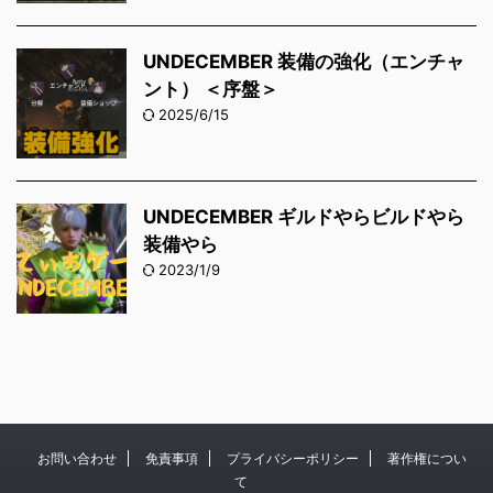
UNDECEMBER 装備の強化（エンチャ
ント） ＜序盤＞
2025/6/15
UNDECEMBER ギルドやらビルドやら
装備やら
2023/1/9
お問い合わせ
免責事項
プライバシーポリシー
著作権につい
て