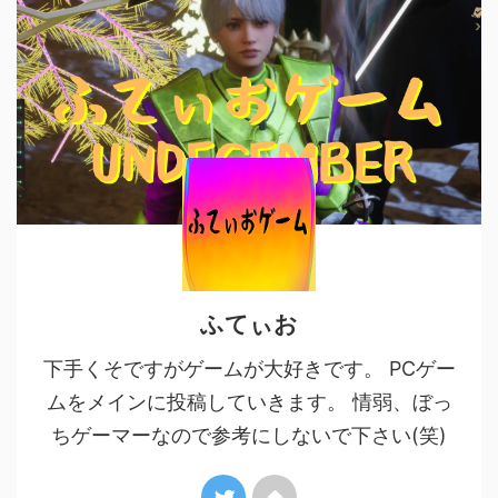
ふてぃお
下手くそですがゲームが大好きです。 PCゲー
ムをメインに投稿していきます。 情弱、ぼっ
ちゲーマーなので参考にしないで下さい(笑)